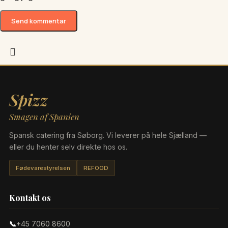
Spizz
Smagen af Spanien
Spansk catering fra Søborg. Vi leverer på hele Sjælland —
eller du henter selv direkte hos os.
Fødevarestyrelsen
REFOOD
Kontakt os
📞
+45 7060 8600