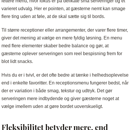
lettere menu, hvor fokus er på delikate små serveringer og et
varieret udvalg. Her er pointen, at gæsterne nemt kan smage
flere ting uden at føle, at de skal sætte sig til bords.
Til større receptioner eller arrangementer, der varer flere timer,
giver det mening at vælge en mere fyldig løsning. En menu
med flere elementer skaber bedre balance og gør, at
gæsterne oplever serveringen som reel bespisning frem for
blot lidt snacks.
Hvis du er i tvivl, er det ofte bedre at tænke i helhedsoplevelse
end i enkelte favoritter. En receptionsmenu fungerer bedst, når
der er variation i både smag, tekstur og udtryk. Det gør
serveringen mere indbydende og giver gæsterne noget at
vælge imellem uden at gøre bordet uoverskueligt.
Fleksibilitet betyder mere, end