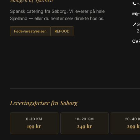
📞
+
Spansk catering fra Søborg. Vi leverer på hele
✉
i
Sjælland — eller du henter selv direkte hos os.
📍
G
2
Fødevarestyrelsen
REFOOD
CV
Leveringspriser fra Søborg
0–10 KM
10–20 KM
20–40 
199 kr
249 kr
299 k