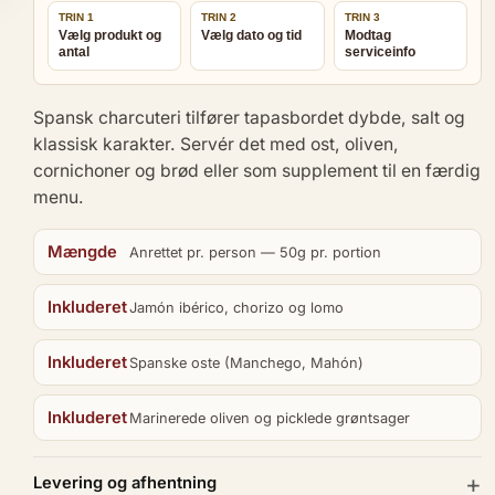
TRIN 1
TRIN 2
TRIN 3
Vælg produkt og
Vælg dato og tid
Modtag
antal
serviceinfo
Spansk charcuteri tilfører tapasbordet dybde, salt og
klassisk karakter. Servér det med ost, oliven,
cornichoner og brød eller som supplement til en færdig
menu.
Mængde
Anrettet pr. person — 50g pr. portion
Inkluderet
Jamón ibérico, chorizo og lomo
Inkluderet
Spanske oste (Manchego, Mahón)
Inkluderet
Marinerede oliven og picklede grøntsager
Levering og afhentning