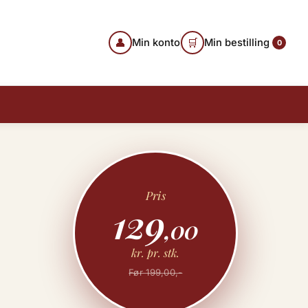
👤
🛒
Min konto
Min bestilling
0
Pris
129
,00
kr. pr. stk.
Før 199,00,-