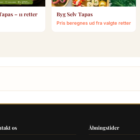
Byg Selv Tapas
Tapas – 11 retter
Pris beregnes ud fra valgte retter
takt os
Åbningstider