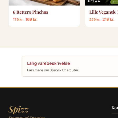
6 Retters Pinchos
Lille Vegansk 
169
kr.
219
kr.
179
kr.
229
kr.
Lang varebeskrivelse
Læs mere om Spansk Charcuteri
Spizz
Kon
Smagen af Spanien