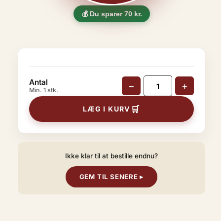
💰 Du sparer
70
kr.
Antal
−
+
Min. 1 stk.
🛒
LÆG I KURV
Ikke klar til at bestille endnu?
GEM TIL SENERE ▸