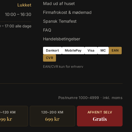
Mad ud af huset
Lukket
Firmafrokost & mødemad
10:00 – 16:30
Spansk Temafest
 – 17:00 alle dage
FAQ
Handelsbetingelser
Dankort
MobilePay
Visa
MC
EAN
CVR
EAN/CVR kun for erhverv
Postnumre 1000–4999 · inkl. moms
0–120 KM
120–200 KM
AFHENT SELV
599 kr
699 kr
Gratis