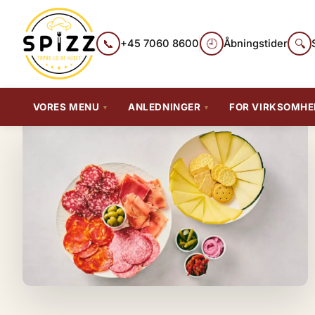
📞
🕘
🔍
+45 7060 8600
Åbningstider
VORES MENU
ANLEDNINGER
FOR VIRKSOMHE