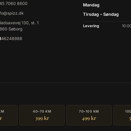
45 7060 8600
Mandag
nfo@spizz.dk
Tirsdag – Søndag
ladsaxevej 130, st. 1
Levering
10:00
860 Søborg
R
46248988
KM
40–70 KM
70–100 KM
10
r
399 kr
499 kr