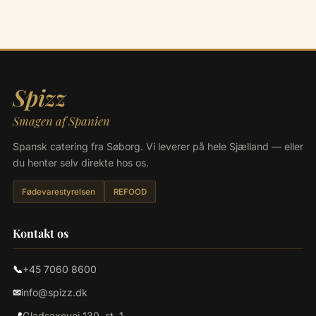
Spizz
Smagen af Spanien
Spansk catering fra Søborg. Vi leverer på hele Sjælland — eller
du henter selv direkte hos os.
Fødevarestyrelsen
REFOOD
Kontakt os
📞
+45 7060 8600
✉
info@spizz.dk
📍
Gladsaxevej 130, st. 1