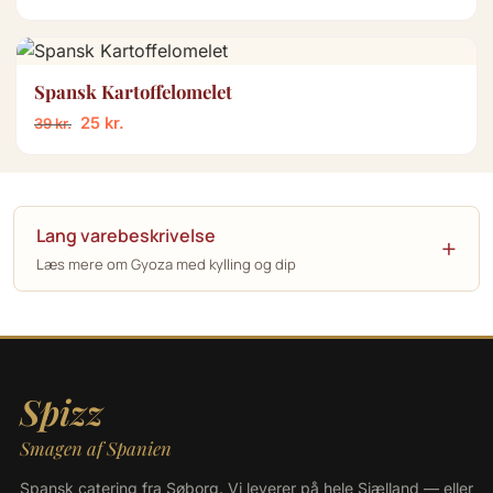
Spansk Kartoffelomelet
25
kr.
39
kr.
Lang varebeskrivelse
Læs mere om Gyoza med kylling og dip
Spizz
Smagen af Spanien
Spansk catering fra Søborg. Vi leverer på hele Sjælland — eller