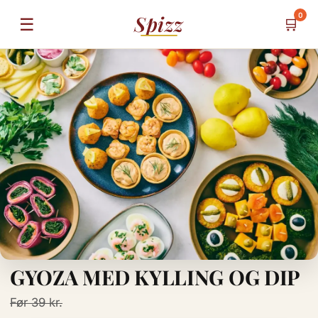
0
Spizz
☰
🛒
GYOZA MED KYLLING OG DIP
Før 39 kr.