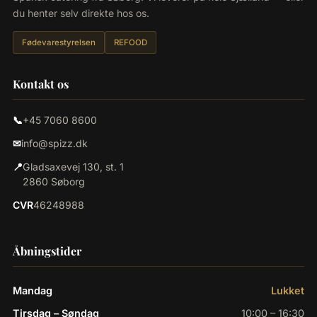
du henter selv direkte hos os.
Fødevarestyrelsen
REFOOD
Kontakt os
📞
+45 7060 8600
✉
info@spizz.dk
📍
Gladsaxevej 130, st. 1
2860 Søborg
CVR
46248988
Åbningstider
Mandag
Lukket
Tirsdag – Søndag
10:00 – 16:30