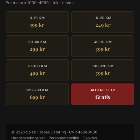
Postnumre 1000–4999 · inkl. moms
0–10 KM
10–20 KM
199 kr
249 kr
20–40 KM
40–70 KM
299 kr
399 kr
70–100 KM
100–120 KM
499 kr
599 kr
120–200 KM
AFHENT SELV
699 kr
Gratis
© 2026 Spizz · Tapas Catering · CVR 46248988
Handelsbetingelser
·
Persondatapolitik
·
Cookies