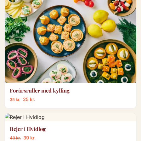
Forårsruller med kylling
25
kr.
35
kr.
Rejer i Hvidløg
39
kr.
49
kr.