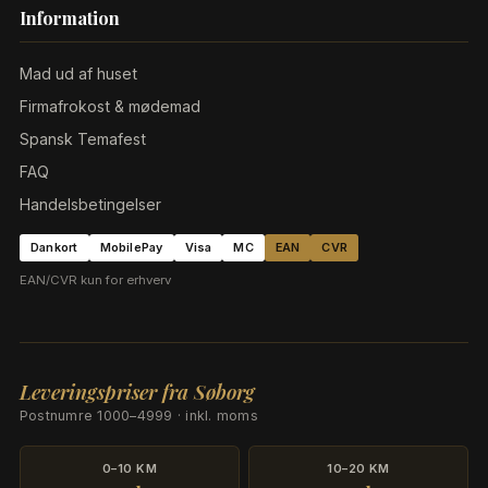
Information
Mad ud af huset
Firmafrokost & mødemad
Spansk Temafest
FAQ
Handelsbetingelser
Dankort
MobilePay
Visa
MC
EAN
CVR
EAN/CVR kun for erhverv
Leveringspriser fra Søborg
Postnumre 1000–4999 · inkl. moms
0–10 KM
10–20 KM