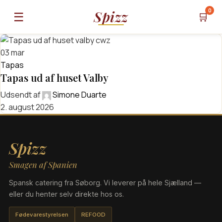
0
Spizz
☰
🛒
03
mar
Tapas
Tapas ud af huset Valby
Udsendt af
Simone Duarte
2. august 2026
Spizz
Smagen af Spanien
Spansk catering fra Søborg. Vi leverer på hele Sjælland —
eller du henter selv direkte hos os.
Fødevarestyrelsen
REFOOD