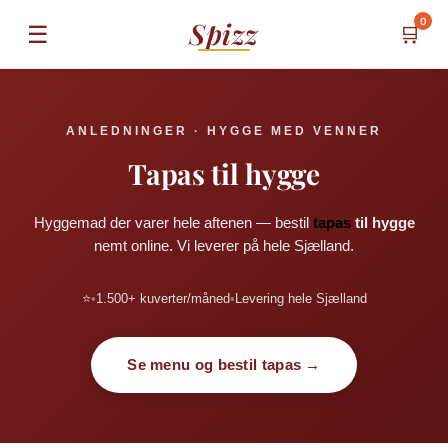
0
Spizz
☰
🛒
ANLEDNINGER · HYGGE MED VENNER
Tapas til hygge
Hyggemad der varer hele aftenen — bestil
tapas
til hygge
nemt online. Vi leverer på hele Sjælland.
⭐
•
1.500+ kuverter/måned
•
Levering hele Sjælland
Se menu og bestil tapas →