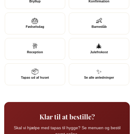
Bryllup
Konfirmation
🎂
👶
Fødselsdag
Barnedåb
🥂
🎄
Reception
Julefrokost
📦
✨
Tapas ud af huset
Se alle anledninger
Klar til at bestille?
Skal vi hjælpe med tapas til hygge? Se menuen og bestil