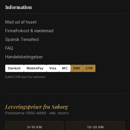
Information
Mad ud af huset
Firmafrokost & mødemad
Spansk Temafest
FAQ
Handelsbetingelser
Dankort
MobilePay
Visa
MC
EAN
CVR
EAN/CVR kun for erhverv
Leveringspriser fra Søborg
Postnumre 1000–4999 · inkl. moms
0–10 KM
10–20 KM