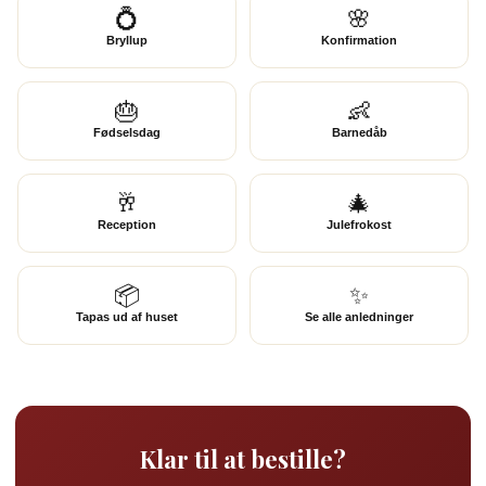
💍
🌸
Bryllup
Konfirmation
🎂
👶
Fødselsdag
Barnedåb
🥂
🎄
Reception
Julefrokost
📦
✨
Tapas ud af huset
Se alle anledninger
Klar til at bestille?