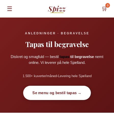
0
Spizz
☰
🛒
ANLEDNINGER · BEGRAVELSE
Tapas til begravelse
Diskret og smagfuld — bestil
tapas
til begravelse
nemt
online. Vi leverer på hele Sjælland.
1.500+ kuverter/måned
•
Levering hele Sjælland
Se menu og bestil tapas →