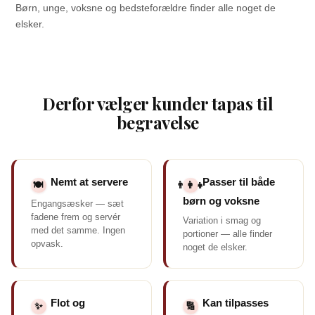
Børn, unge, voksne og bedsteforældre finder alle noget de
elsker.
Derfor vælger kunder tapas til
begravelse
Nemt at servere
Passer til både
🍽️
👨‍👩‍👧
børn og voksne
Engangsæsker — sæt
fadene frem og servér
Variation i smag og
med det samme. Ingen
portioner — alle finder
opvask.
noget de elsker.
Flot og
Kan tilpasses
✨
🔢